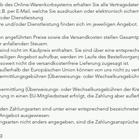
lb des Online-Warenkorbsystems erhalten Sie alle Vertragsdate
.B. per E-Mail, welche Sie ausdrucken oder elektronisch sicher
oder Dienstleistung
e und/oder Dienstleistung finden sich im jeweiligen Angebot.
n angeführten Preise sowie die Versandkosten stellen Gesamtpre
er anfallenden Steuern.
sind nicht im Kaufpreis enthalten. Sie sind über eine entsprec
eweiligen Angebot aufrufbar, werden im Laufe des Bestellvorg
 soweit nicht die versandkostenfreie Lieferung zugesagt ist.
r außerhalb der Europäischen Union können von uns nicht zu ver
bermittlungsgebühren (Überweisungs- oder Wechselkursgebühren
ermittlung (Überweisungs- oder Wechselkursgebühren der Kredi
erung in einen EU-Mitgliedsstaat erfolgt, die Zahlung aber auß
nden Zahlungsarten sind unter einer entsprechend bezeichneten
n Angebot ausgewiesen.
lungsarten nicht anders angegeben, sind die Zahlungsansprüch
ng