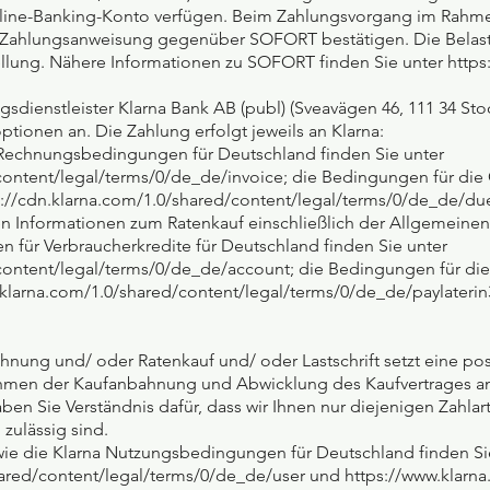
 Online-Banking-Konto verfügen. Beim Zahlungsvorgang im Rahme
 Zahlungsanweisung gegenüber SOFORT bestätigen. Die Belast
llung. Nähere Informationen zu SOFORT finden Sie unter https:
dienstleister Klarna Bank AB (publ) (Sveavägen 46, 111 34 St
tionen an. Die Zahlung erfolgt jeweils an Klarna:
a Rechnungsbedingungen für Deutschland finden Sie unter
content/legal/terms/0/de_de/invoice; die Bedingungen für die
ps://cdn.klarna.com/1.0/shared/content/legal/terms/0/de_de/d
ren Informationen zum Ratenkauf einschließlich der Allgemein
 für Verbraucherkredite für Deutschland finden Sie unter
content/legal/terms/0/de_de/account; die Bedingungen für die
n.klarna.com/1.0/shared/content/legal/terms/0/de_de/paylaterin
nung und/ oder Ratenkauf und/ oder Lastschrift setzt eine posi
 Rahmen der Kaufanbahnung und Abwicklung des Kaufvertrages a
aben Sie Verständnis dafür, dass wir Ihnen nur diejenigen Zahl
zulässig sind.
wie die Klarna Nutzungsbedingungen für Deutschland finden Si
hared/content/legal/terms/0/de_de/user und https://www.klarn