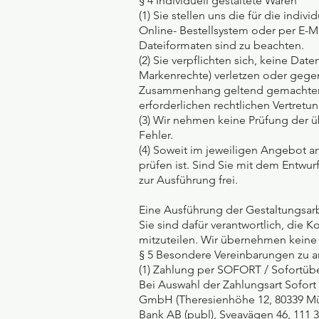
§ 4 Individuell gestaltete Waren
(1) Sie stellen uns die für die ind
Online- Bestellsystem oder per E-M
Dateiformaten sind zu beachten.
(2) Sie verpflichten sich, keine Da
Markenrechte) verletzen oder gegen
Zusammenhang geltend gemachten A
erforderlichen rechtlichen Vertretun
(3) Wir nehmen keine Prüfung der ü
Fehler.
(4) Soweit im jeweiligen Angebot a
prüfen ist. Sind Sie mit dem Entwur
zur Ausführung frei.
Eine Ausführung der Gestaltungsarb
Sie sind dafür verantwortlich, die 
mitzuteilen. Wir übernehmen keine 
§ 5 Besondere Vereinbarungen zu 
(1) Zahlung per SOFORT / Sofortüb
Bei Auswahl der Zahlungsart Sofort
GmbH (Theresienhöhe 12, 80339 Mü
Bank AB (publ), Sveavägen 46, 111 