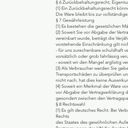
§ 6 Zurückbehaltungsrecht, Eigent
(1) Ein Zurückbehaltungsrecht könn
Die Ware bleibt bis zur vollständi
§ 7 Gewährleistung
(1) Es bestehen die gesetzlichen M
(2) Soweit Sie vor Abgabe der Vert
vereinbart wurde, beträgt die Verj
vorstehende Einschränkung gilt nich
- für uns zurechenbare schuldhaft 
vorsätzlich oder grob fahrlässig ve
- soweit wir den Mangel arglistig 
(3) Als Verbraucher werden Sie geb
Transportschäden zu überprüfen u
nicht nach, hat dies keine Auswirk
(4) Soweit ein Merkmal der Ware vo
vor Abgabe der Vertragserklärung 
gesondert zwischen den Vertragspar
§ 8 Rechtswahl
(1) Es gilt deutsches Recht. Bei V
Rechts
des Staates des gewöhnlichen Aufen