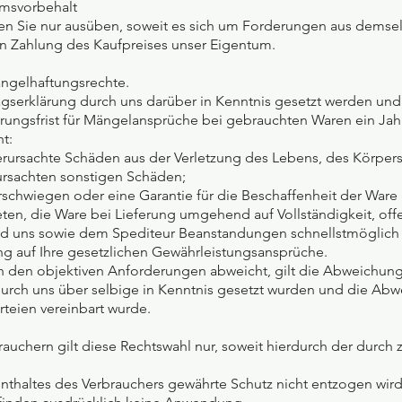
umsvorbehalt
en Sie nur ausüben, soweit es sich um Forderungen aus demselbe
gen Zahlung des Kaufpreises unser Eigentum.
ängelhaftungsrechte.
ragserklärung durch uns darüber in Kenntnis gesetzt werden un
ährungsfrist für Mängelansprüche bei gebrauchten Waren ein Jah
t:
verursachte Schäden aus der Verletzung des Lebens, des Körper
rursachten sonstigen Schäden;
verschwiegen oder eine Garantie für die Beschaffenheit der W
eten, die Ware bei Lieferung umgehend auf Vollständigkeit, of
nd uns sowie dem Spediteur Beanstandungen schnellstmöglich
ung auf Ihre gesetzlichen Gewährleistungsansprüche.
n den objektiven Anforderungen abweicht, gilt die Abweichung 
durch uns über selbige in Kenntnis gesetzt wurden und die Ab
teien vereinbart wurde.
erbrauchern gilt diese Rechtswahl nur, soweit hierdurch der du
thaltes des Verbrauchers gewährte Schutz nicht entzogen wird (