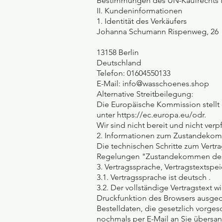
Bestimmungen des UN-Kaufrechts f
II. Kundeninformationen
1. Identität des Verkäufers
Johanna Schumann Rispenweg, 26
13158 Berlin
Deutschland
Telefon: 01604550133
E-Mail: info@wasschoenes.shop
Alternative Streitbeilegung:
Die Europäische Kommission stellt e
unter https://ec.europa.eu/odr.
Wir sind nicht bereit und nicht ver
2. Informationen zum Zustandekom
Die technischen Schritte zum Vertr
Regelungen "Zustandekommen des V
3. Vertragssprache, Vertragstextspe
3.1. Vertragssprache ist deutsch .
3.2. Der vollständige Vertragstext 
Druckfunktion des Browsers ausged
Bestelldaten, die gesetzlich vorg
nochmals per E-Mail an Sie übersan