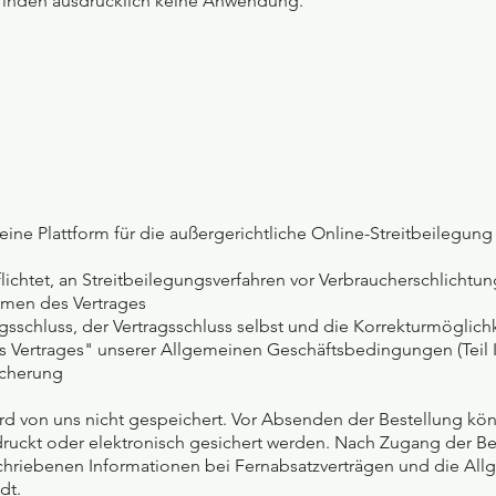
inden ausdrücklich keine Anwendung.
ine Plattform für die außergerichtliche Online-Streitbeilegung (
pflichtet, an Streitbeilegungsverfahren vor Verbraucherschlichtu
men des Vertrages
agsschluss, der Vertragsschluss selbst und die Korrekturmögli
ertrages" unserer Allgemeinen Geschäftsbedingungen (Teil I.
icherung
wird von uns nicht gespeichert. Vor Absenden der Bestellung kö
ruckt oder elektronisch gesichert werden. Nach Zugang der Be
eschriebenen Informationen bei Fernabsatzverträgen und die 
dt.