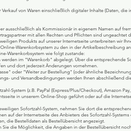
s
 Verkauf von Waren einschließlich digitaler Inhalte (Daten, die i
der ausschließlich als Kommissionär in eigenem Namen auf fre
rtragspartner mit allen Rechten und Pflichten sind ungeachtet d
jeweiligen Produkts auf unserer Internetseite unterbreiten wir 
as Online-Warenkorbsystem zu den in der Artikelbeschreibung
ine-Warenkorbsystem wie folgt zustande:
 werden im "Warenkorb" abgelegt. Über die entsprechende Scha
fen und dort jederzeit Änderungen vornehmen.
asse" oder "Weiter zur Bestellung" (oder ähnliche Bezeichnun
ungs- und Versandbedingungen werden Ihnen abschließend die B
rtzahl-System (z.B. PayPal (Express/Plus/Checkout), Amazon Pay,
htsseite in unserem Online-Shop geführt oder auf die Internetse
jeweiligen Sofortzahl-System, nehmen Sie dort die entsprechen
en auf der Internetseite des Anbieters des Sofortzahl-Systems
, die Bestelldaten als Bestellübersicht angezeigt.
Sie die Möglichkeit, die Angaben in der Bestellübersicht noc