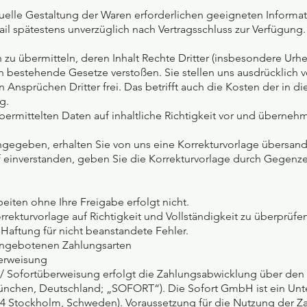
ividuelle Gestaltung der Waren erforderlichen geeigneten Inform
ail spätestens unverzüglich nach Vertragsschluss zur Verfügun
ten zu übermitteln, deren Inhalt Rechte Dritter (insbesondere U
 bestehende Gesetze verstoßen. Sie stellen uns ausdrücklich 
nsprüchen Dritter frei. Das betrifft auch die Kosten der in
g.
bermittelten Daten auf inhaltliche Richtigkeit vor und überneh
ngegeben, erhalten Sie von uns eine Korrekturvorlage übersandt
f einverstanden, geben Sie die Korrekturvorlage durch Gegenzei
eiten ohne Ihre Freigabe erfolgt nicht.
Korrekturvorlage auf Richtigkeit und Vollständigkeit zu überprüf
Haftung für nicht beanstandete Fehler.
angebotenen Zahlungsarten
erweisung
 / Sofortüberweisung erfolgt die Zahlungsabwicklung über den 
nchen, Deutschland; „SOFORT“). Die Sofort GmbH ist ein Unt
34 Stockholm, Schweden). Voraussetzung für die Nutzung der Za