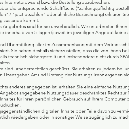
es Internetbrowsers) bzw. die Bestellung abzubrechen.
er die entsprechende Schaltfläche ("zahlungspflichtig bestelle
hlen" / "jetzt bezahlen" oder ähnliche Bezeichnung) erklären S
ag zustande kommt.
nes Angebotes sind für Sie unverbindlich. Wir unterbreiten Ihnen
 Sie innerhalb von 5 Tagen (soweit im jeweiligen Angebot keine a
 und Übermittlung aller im Zusammenhang mit dem Vertragsschl
isiert. Sie haben deshalb sicherzustellen, dass die von Ihnen be
ails technisch sichergestellt und insbesondere nicht durch SPAM
alten
te sind urheberrechtlich geschützt. Sie erhalten zu jedem bei u
en Lizenzgeber. Art und Umfang der Nutzungslizenz ergeben si
chts anderes angegeben ist, erhalten Sie eine einfache Nutzung
e im Angebot angegebene Nutzungsdauer beschränktes Recht zur
n Inhaltes für Ihren persönlichen Gebrauch auf Ihrem Computer 
zudrucken.
ragsgegenständlichen digitalen Inhalte oder Teile davon zu verm
entlich wiedergeben oder in sonstiger Weise zugänglich zu mach