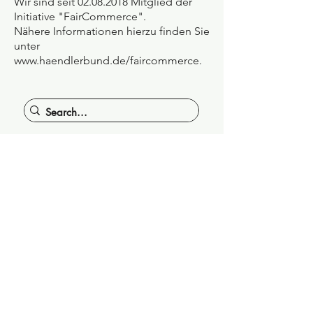
Wir sind seit 02.08.2018 Mitglied der
Initiative "FairCommerce".
Nähere Informationen hierzu finden Sie
unter
www.haendlerbund.de/faircommerce.
alles
Handgemacht
Lotte
Hanna
&
SHOP
Allgemeine Geschäftsbedingungen und Kundeninformationen