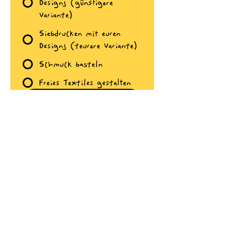
Designs (günstigere
Variante)
Siebdrucken mit euren
Designs (teurere Variante)
Schmuck basteln
Freies Textiles gestalten
Jetzt abstimmen
alles
Handgemacht
Lotte
Hanna
&